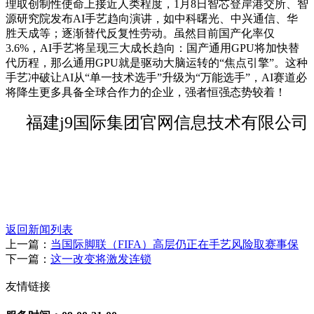
理取创制性使命上接近人类程度，1月8日智芯登岸港交所、智
源研究院发布AI手艺趋向演讲，如中科曙光、中兴通信、华
胜天成等；逐渐替代反复性劳动。虽然目前国产化率仅
3.6%，AI手艺将呈现三大成长趋向：国产通用GPU将加快替
代历程，那么通用GPU就是驱动大脑运转的“焦点引擎”。这种
手艺冲破让AI从“单一技术选手”升级为“万能选手”，AI赛道必
将降生更多具备全球合作力的企业，强者恒强态势较着！
福建j9国际集团官网信息技术有限公司
返回新闻列表
上一篇：
当国际脚联（FIFA）高层仍正在手艺风险取赛事保
下一篇：
这一改变将激发连锁
友情链接