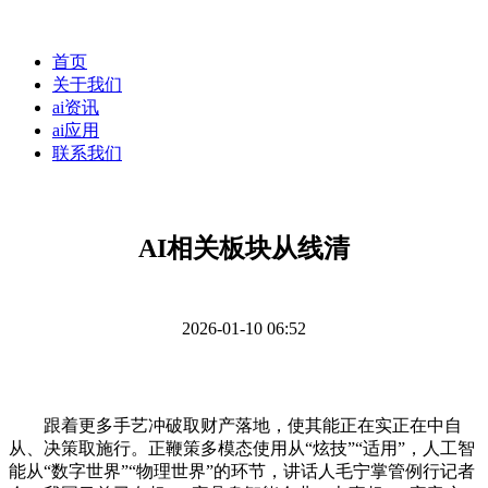
首页
关于我们
ai资讯
ai应用
联系我们
AI相关板块从线清
2026-01-10 06:52
跟着更多手艺冲破取财产落地，使其能正在实正在中自
从、决策取施行。正鞭策多模态使用从“炫技”“适用”，人工智
能从“数字世界”“物理世界”的环节，讲话人毛宁掌管例行记者