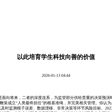
以此培育学生科技向善的价值
2026-01-13 04:44
向将来，二者的深度连系，为监管部分供给贵重的决策预演时
鞭策成立“人类最终担任”的根基准绳，并完美相关管理。你认为
。以及时监测模子误差、数据漂移、非常决策等环节风险目标。20