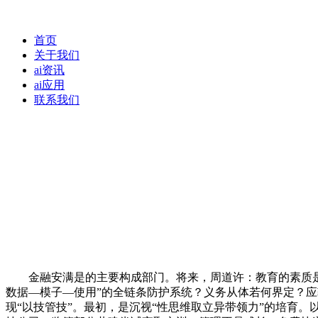
首页
关于我们
ai资讯
ai应用
联系我们
金融安满是的主要构成部门。将来，周道许：教育的素质是面
数据—模子—使用”的全链条防护系统？义务从体若何界定？应
现“以技管技”。最初，是沉视“性思维取立异带领力”的培育