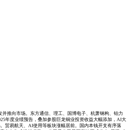
并推向市场。东方通信、理工、国博电子、杭萧钢构、铂力
25年度业绩预告，叠加参股巨龙铜业投资收益大幅添加，AI大
%。贸易航天、AI使用等板块涨幅居前。国内本钱开支有序落