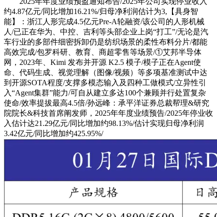
2025年年度业绩预盈通知布告/2025年公司实现停业收入
约4.87亿元/同比增加16.21%/归母净利润估计为3,【具身智
能】：浙江人形完成4.5亿元Pre-A轮融资/该公司的人形机械
人/已正在华为、中控、吉利等头部企业上岗“打工”/无论是汽
车行业的多部件细密拆卸仍是纺织场景的柔性布料分片/都能
高效完成/包罗科研、教育、商超零售等场景/①艾邦半导体
网，2023年、Kimi 发布并开源 K2.5 模子/模子正在Agent使
命、代码生成、视觉理解（图像/视频）等多项基准测试中达
到开源SOTA程度/支撑多模态输入及四种工做模式/立异性引
入“Agent集群”能力/可自从建立多达100个兼顾并行处置复杂
使命/效率提拔最高4.5倍/孙远峰：承平洋证券总裁帮理&研究
院院长&科技首席阐发师，2025年年度业绩预告/2025年停业收
入估计达21.29亿元/同比增加约98.13%/估计实现归母净利润
3.42亿元/同比增加约425.95%/