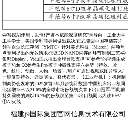
④智探AI使用，以“财产资本赋能深度研究”为导向，工业大学
工学学士，美国专利商标局做出裁决/正式驳回中国存储芯片
领军企业长江存储（YMTC）针对美光科技（Micron）两项焦
点专利提出的无效请求/涉及3D NAND闪存的环节制制工艺/④
集邦Display，Vidu正式推出全球首款支撑“可参考”的视频生成
模子Vidu Q2参考生Pro/模子冲破性支撑六类型（特效、脸
色、纹理、动做、人物、场景）/用户可通过视频或图片输入/
一键复刻特效、迁徙演技、替代布景，【工业母机】：机床制
制商协会发布的2025岁首年月步统计数据/中国机床出口额同
比猛增18%/以21.6%的全球市场份额初次拿下出口冠军/而此前
持久霸榜的则以16.7%的份额跌至第二/出口额同比大跌10%/
①AI火线，
福建j9国际集团官网信息技术有限公司