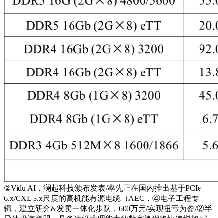
②Vidu AI，澜起科技颁布发表/率先正在国内推出基于PCIe
6.x/CXL 3.x尺度的高机能有源电缆（AEC，④电子工程专
辑，建立研究&发卖一体化步队，600万元/实现扭亏为盈/②半