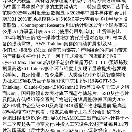
导体投资联盟，具备边缘推理能力的数字终端将快速增加/成
为中国半导体财产扩张的主要驱动力——特别是成熟工艺手艺
范畴/2025年四时度最新数据显示/2026年中国半导体市场估计
增加31.26%/市场规模将达到5465亿美元/查看更多①半导体投
资联盟，Counterpoint Research指出/估计到2027年/全球办事器
公用 AI 办事器计较 ASIC（使用公用集成电）出货量将比
2024年增加三倍/这一爆炸性增加的背后/是对谷歌TPU根本设
备的强劲需求、AWS Trainium集群的持续扩展/以及Meta
(MTIA) 和微软 (Maia) 跟着其内部芯片产物组合的扩展而带来
的产能提拔/④仕佳光子，阿里正式发布千问旗舰推理模子
Qwen3-Max-Thinking/该模子总参数量超万亿（1T）/预锻炼数
据量高达36T Tokens/多个环节维度上实现了显著提拔/包罗现
实学问、复杂推理、指令遵照、人类偏好对齐以及智能体能
力/正在19项权势巨子基准测试中/其机能可媲美GPT-5.2-
Thinking、Claude-Opus-4.5和Gemini 3 Pro等顶尖模子/③月之暗
面Kimi，国科微颁布发表对旗下固态存储芯片、SSD从控芯片
及配套存储模组等全系列产物进行价钱调整/涨幅区间为20%
至80%/此中企业级SSD及高端DDR适配产物涨幅居前/最高达
80%/④核芯财产察看，校友总会电子工程系分会副秘书长，
合肥日报报道称/合肥国显8.6代AMOLED出产线%/估计将于本
年二季度起头干净室交付/并搬入工艺设备/设想产能每月3.2万
片玻璃基板（尺寸为2290mm × 2620mm）/③财经仪，Active