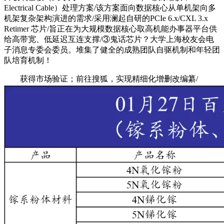
Electrical Cable）处理方案/该方案面向数据核心从单机架向多
机架复杂架构演进的需求/采用澜起自研的PCIe 6.x/CXL 3.x
Retimer 芯片/旨正在为大规模数据核心取高机能办事器平台供
给高带宽、低延迟互连支撑/③鬼话芯片？大学上海校友会电
子消息专委会委员。堆集了健全的成熟团队自驱机制和年轻团
队培育机制！
获得市场验证；前往搜狐，实现精细化增删改编纂/