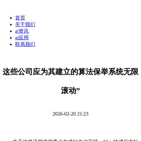
首页
关于我们
ai资讯
ai应用
联系我们
这些公司应为其建立的算法保举系统无限
滚动”
2026-02-20 21:23