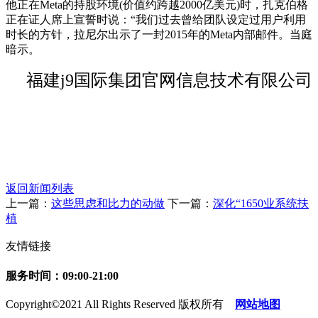
他正在Meta的持股环境(价值约跨越2000亿美元)时，扎克伯格
正在证人席上宣誓时说：“我们过去曾给团队设定过用户利用
时长的方针，拉尼尔出示了一封2015年的Meta内部邮件。当庭
暗示。
福建j9国际集团官网信息技术有限公司
返回新闻列表
上一篇：
这些思虑和比力的动做
下一篇：
深化“1650业系统扶
植
友情链接
服务时间：09:00-21:00
Copyright©2021 All Rights Reserved 版权所有
网站地图