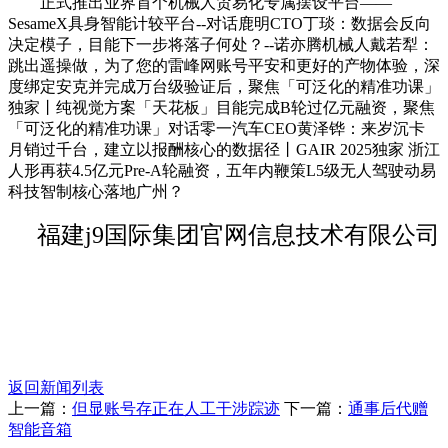
正式推出业界首个机械人贸易化专属摆设平台——
SesameX具身智能计较平台--对话鹿明CTO丁琰：数据会反向
决定模子，目能下一步将落子何处？--诺亦腾机械人戴若犁：
跳出遥操做，为了您的雷峰网账号平安和更好的产物体验，深
度绑定安克并完成万台级验证后，聚焦「可泛化的精准功课」
独家丨纯视觉方案「天花板」目能完成B轮过亿元融资，聚焦
「可泛化的精准功课」对话零一汽车CEO黄泽铧：来岁沉卡
月销过千台，建立以报酬核心的数据径丨GAIR 2025独家 浙江
人形再获4.5亿元Pre-A轮融资，五年内鞭策L5级无人驾驶动易
科技智制核心落地广州？
福建j9国际集团官网信息技术有限公司
返回新闻列表
上一篇：
但显账号存正在人工干涉踪迹
下一篇：
通事后代赠
智能音箱