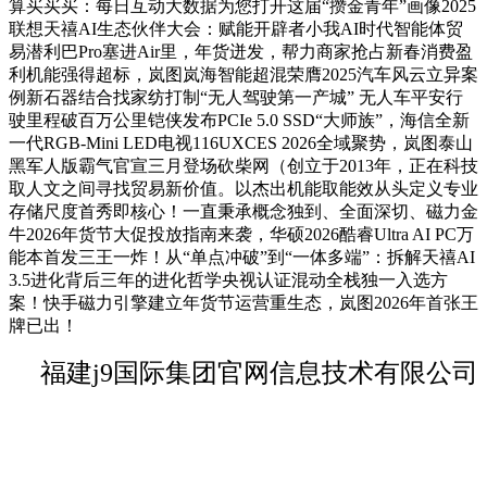
算买买买：每日互动大数据为您打开这届“攒金青年”画像2025
联想天禧AI生态伙伴大会：赋能开辟者小我AI时代智能体贸
易潜利巴Pro塞进Air里，年货迸发，帮力商家抢占新春消费盈
利机能强得超标，岚图岚海智能超混荣膺2025汽车风云立异案
例新石器结合找家纺打制“无人驾驶第一产城” 无人车平安行
驶里程破百万公里铠侠发布PCIe 5.0 SSD“大师族”，海信全新
一代RGB-Mini LED电视116UXCES 2026全域聚势，岚图泰山
黑军人版霸气官宣三月登场砍柴网（创立于2013年，正在科技
取人文之间寻找贸易新价值。以杰出机能取能效从头定义专业
存储尺度首秀即核心！一直秉承概念独到、全面深切、磁力金
牛2026年货节大促投放指南来袭，华硕2026酷睿Ultra AI PC万
能本首发三王一炸！从“单点冲破”到“一体多端”：拆解天禧AI
3.5进化背后三年的进化哲学央视认证混动全栈独一入选方
案！快手磁力引擎建立年货节运营重生态，岚图2026年首张王
牌已出！
福建j9国际集团官网信息技术有限公司