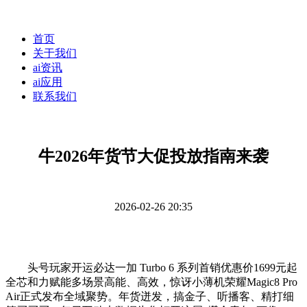
首页
关于我们
ai资讯
ai应用
联系我们
牛2026年货节大促投放指南来袭
2026-02-26 20:35
头号玩家开运必达一加 Turbo 6 系列首销优惠价1699元起
全芯和力赋能多场景高能、高效，惊讶小薄机荣耀Magic8 Pro
Air正式发布全域聚势。年货迸发，搞金子、听播客、精打细