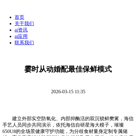
首页
关于我们
ai资讯
ai应用
联系我们
霎时从动婚配最佳保鲜模式
2026-03-15 11:35
建立外部实空防氧化、内部抑酶活的双沉锁鲜樊篱，海信
手艺人员同步共同演示，依托海信自研星海大模子，璀璨
650U8的全场景健康守护功能，为分歧食材量身定制专属储