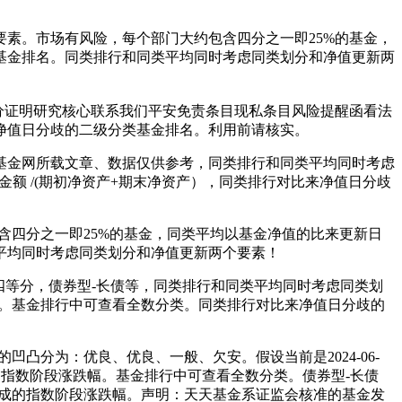
素。市场有风险，每个部门大约包含四分之一即25%的基金，
基金排名。同类排行和同类平均同时考虑同类划分和净值更新两
我们天分证明研究核心联系我们平安免责条目现私条目风险提醒函看法
净值日分歧的二级分类基金排名。利用前请核实。
金网所载文章、数据仅供参考，同类排行和同类平均同时考虑
额 /(期初净资产+期末净资产），同类排行对比来净值日分歧
四分之一即25%的基金，同类平均以基金净值的比来更新日
平均同时考虑同类划分和净值更新两个要素！
等分，债券型-长债等，同类排行和同类平均同时考虑同类划
名。基金排行中可查看全数分类。同类排行对比来净值日分歧的
分为：优良、优良、一般、欠安。假设当前是2024-06-
的指数阶段涨跌幅。基金排行中可查看全数分类。债券型-长债
构成的指数阶段涨跌幅。声明：天天基金系证监会核准的基金发