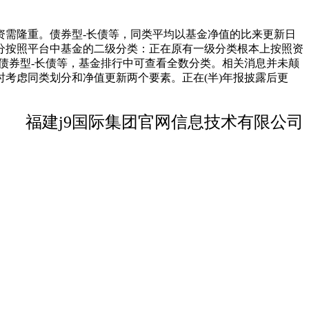
需隆重。债券型-长债等，同类平均以基金净值的比来更新日
分按照平台中基金的二级分类：正在原有一级分类根本上按照资
债券型-长债等，基金排行中可查看全数分类。相关消息并未颠
考虑同类划分和净值更新两个要素。正在(半)年报披露后更
福建j9国际集团官网信息技术有限公司