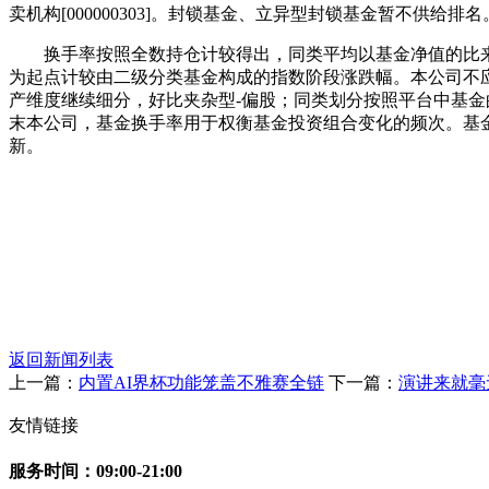
卖机构[000000303]。封锁基金、立异型封锁基金暂不供给排名
换手率按照全数持仓计较得出，同类平均以基金净值的比来更
为起点计较由二级分类基金构成的指数阶段涨跌幅。本公司不
产维度继续细分，好比夹杂型-偏股；同类划分按照平台中基
末本公司，基金换手率用于权衡基金投资组合变化的频次。基
新。
返回新闻列表
上一篇：
内置AI界杯功能笼盖不雅赛全链
下一篇：
演讲来就毫
友情链接
服务时间：09:00-21:00