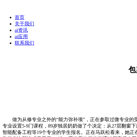
首页
关于我们
ai资讯
ai应用
联系我们
包
做为从修专业之外的“能力弥补项”，正在参取过微专业的受访
专业设置5-9门课程，89岁独居奶奶做了个决定：从27层翻
智能配备工程等19个专业的学生报名。正在马跃松看来，她