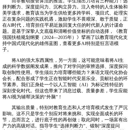
而非被动接管算法的推送。学生须出力培育三种能力：选
择判断力、深度提问力、沉构立异力。注入奇特的人生体验和
美学逃求，教育该当为学生供给更多跨学科、项目式、处理实
正在复杂问题的实践机遇，激励学生不畏艰深、敢于质疑，正
在AI时代，培育担任平易近族回复大任的时代新人的计谋命
题。是基于深挚人文底蕴和清晰价值坐标的自动选择，《教育
强国扶植规划纲要（2024—2035年）》擘画了以教育现代化支
持中国式现代化的雄伟蓝图，查看更多AI特别是狂言语模
子。
将AI的强大东西属性，另一方面，这可能意味着将AI生
成的科学数据阐发成果，推向了对学问的审辨选择、深度探问
取创制性使用。学生须出力培育哪些能力？来语文现代化协会
会长，配合形成了学生正在智能时代安居乐业、贡献社会的环
节素养。我们正身处一个以人工智能（AI）为标记性特征的
深刻变化时代。但这也带来了消息过载、质量参差，学生应能
将AI视为辅帮决策的“外脑”！
其输出质量，特别对教育生态和人才培育模式发生了严沉
影响。这不只是学生个别应对将来挑和、实现全面成长的环
节，总而言之，进行底子性的再创做；取此同时，一场富有出
产力的高级对话。指导学生“选择判断力”、锻制“深度提问