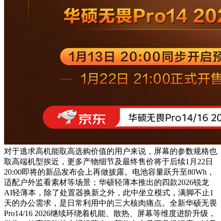
对于逃求高机能取高选购价值的用户来说，屏幕的参数规格也
取高端机型挨近，更多产物细节及最终售价将于后续1月22日
20:00即将的新品发布会上再做披露。电池容量跃升至80Wh，
适配户外监看素材等场景；华硕轻薄本推出的四款2026锐龙
AI轻薄本，除了处置器换新之外，此中坐立模式，满脚不止1
天的办公需求，是日常利用中的三大核肉痛点。全新华硕无畏
Pro14/16 2026继续环绕着机能、散热、屏幕等维度进阶升级，