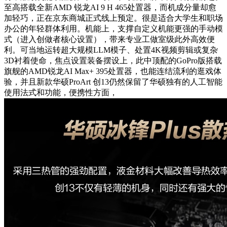
至高搭载全新AMD 锐龙AI 9 H 465处置器，而机成分量却愈
加轻巧，正在京东商城正式线上预定。很是适合大学生和职场
办公的年轻群体利用。机能上，支撑自定义机能更强的手动模
式（进入创做者核心设置），带来专业工做室级此外高效便
利。可当地运转超大规模LLM模子、处置4K视频剪辑或复杂
3D衬着使命，焦点设置装备摆设上，此中顶配的GoPro版搭载
旗舰的AMD锐龙AI Max+ 395处置器，也能连结流利的逛戏体
验，并且新款华硕ProArt 创13仍然保留了华硕独有的人工智能
使用法式和功能，便携性方面，