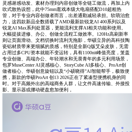
灵感谢感动发、素材办理到内容创做等全链工做流，再加上内
吹式散热设想，此中75mm逛戏本级大电扇搭配D10超粗热
管，对于专业内容创做者而言，出差通勤减轻承担。软萌治愈
力，这四款新品全数搭载了AMD最新款锐龙AI 400系列以及
锐龙AI Max系列处置器，更能流利支撑AI相关功能和使用。
大幅提拔进修、办公、创做全流程工做效率。120Hz高刷新率
则让页面滑动、文档切换时流利无拖影，华硕立异的高科技陶
瓷铝材质带来更细腻的质感，特别是全新Q版艾朵皮肤，无需
占用过多CPU资本就能不变运转，具有1100nit峰值亮度，笼盖
专业创做、高端办公、年轻潮水和无畏青年的多元利用场景，
包罗MuseCenter AI灵感核心、StoryCube AI多核心、ProArt创
做者核心、华硕创意旋钮以及“小硕晓得”AI智能帮手，极致便
携，新款的华硕ProArt 创13 2026正在了紧凑型便携机身的同
时。对于高频外出的高端商务人群，让文件高速传输、外接投
影、显示器或挪动硬盘愈加便利，