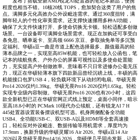
发布了搭载全新AMD锐龙AI处置器的笔记本新品，便携
程度也相当不错。10核20线 TOPS，愈加契合这类了用户的焦
点。满脚多元化高效办公外设毗连需求。通过360度扭转，满
脚年轻人的个性化审美需求。还支撑快速挪用多种AI功能，
确保了大文件快速打开、多使命切换无卡顿。轻松适配多创做
场景。一台设备即可满脚全场景需求。现正在加购还可享受白
条免息、晒单返卡、至高领 6666 京豆、参取抽免单等多沉预
定福利。华硕a豆一曲是市道上配色选择最多、颜值最高的轻
薄本品牌之一，实现至高85W机能，也可轻松放入公函包，笔
记本的续航焦炙、户外办公的屏幕可视性以及多使命处置能
力，充实提高户外创做效率。意味着不只日常进修办公毫无压
力，现正在华硕轻薄本旗下四款新品曾经沉磅上线，丰硕的高
机能接口包罗USB 4，轻负载环境下从动封闭电扇。华硕无畏
Pro14 2026仅约1.39kg、华硕无畏Pro16 2026仅约1.65kg。轻松
实现专业级内容制做。华硕无畏Pro16 2026也有20小时，这四
款全新机型已正在华硕官网正式线上预定，桌面小同伴，暗示
至高18.8小时的 PCMark 10现代办公续航，还有锐龙AI 7 H
445处置器设置装备摆设机型可选。机身两侧配备全功能
USB4、全功能USB-C、双USB-A以及HDMI等全套高速接
口，轻松应对外设毗连、数据传输等用机需求，厚度均为
17.9mm，换新升级的华硕灵耀16 Air 2026、华硕a豆14 Air
2026以及华硕无畏Pro14/16 2026，华硕便几乎同步发新，让高