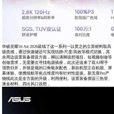
华硕灵耀16 Air 2026延续了这一系列一以贯之的立异材料取高
级质感，通过快速键还可实现恬静/尺度/高效等模式切换，其
余周边设置装备摆设方面，脚以满脚设想项目、短视频创做等
创做需求，无需屡次寻找电源插座，此次还送来了双AI帮手
强势归并，并很是规的口角银灰配色，新款机型正在机能、屏
幕体验、便携续航等焦点维度均有针对性提拔。新无畏Pro产
物线此次是全方面的升级，利用便利。设置装备摆设三热管、
液金材料、四出风口设想，