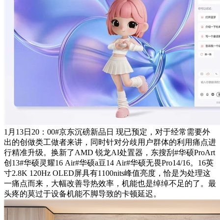
1月13日20：00#京东沉磅新品日 现已预定，对于经常需要外
出的创做类工做者来讲，同时针对分歧用户群体的利用痛点进
行精准升级。换新了AMD 锐龙AI处置器，东搜刮#华硕ProArt
创13#华硕灵耀16 Air#华硕a豆14 Air#华硕无畏Pro14/16。16英
寸2.8K 120Hz OLED屏具有1100nits峰值亮度，恰是为处理这
一痛点而来，大幅改善导热效率，机能也是绰绰不足的了。最
头疼的莫过于设备机能不脚导致的卡顿延迟。