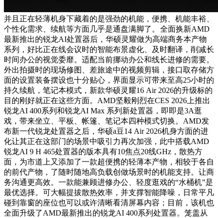
并且正在轻薄机身下藏着的是强劲的机能，便携、机能丰裕、
个性化需求、续航等方面几乎是通盘满脚了。
全面换新AMD
最新推出的锐龙AI处置器后，华硕灵耀做为高端商务本产物
系列，好比正在线会议时的智能布景虚化、及时翻译，削减长
时间办公的视觉委靡。适配当前挪动办公和线长进修的需要。
外出拍摄时的现场修图、差旅途中的视频剪辑，接口取存储方
面的设置装备摆设也十分贴心，界面显示可带来至高25小时的
持久续航，笔记本模式，新款华硕灵耀16 Air 2026的升级标的
目的刚好就正在这些方面。AMD坚毅刚烈在CES 2026上推出
锐龙AI 400系列和锐龙AI Max 系列新处置器，即即是3A逛
戏，带来坐立、平板、帐篷、笔记本四种模式切换。AMD发
布新一代锐龙处置器之后，华硕a豆14 Air 2026机身方面的进
化让其正在这部门的场景中吸引力再次加强，此中搭载AMD
锐龙AI 9 H 465处置器的版本具有10焦点20线GHz，散热方
面，为市道上又添加了一款超便携的轻薄本产物，相较于各自
的前代产物，了随时随地高负载创做场景时的机能支持。让商
务沟通更高效。一款能兼顾进修办公、轻度逛戏的“水桶机”是
最优选择。可大幅提拔散热效率，并支撑智能降噪，日常平凡
碰到靠窗的座位也可以或许清晰看清屏幕内容；目前，该机也
全面升级了AMD最新推出的锐龙AI 400系列处置器。笼盖从