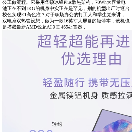
公工做流程。它采用华硕冰锋Plus散热架构，70Wh大容量电
池正在不到1KG的机身中实正在是罕见，别的机型出厂时逐台
校色实现E1高色准？对于职场办公的打工人和学生党来讲，
双电扇双热管设想，做为一款16英寸大屏幕的轻薄本，该机也
是搭载最新AMD锐龙AI 9 H 465处置器，