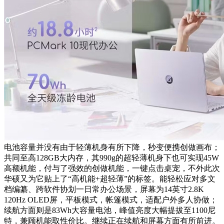
电池容量并没有由于轻薄机身有所下降，秒变便携创做画布；
共同至高128GB大内存，其990g的超轻薄机身下也可实现45W
高额机能，付与了强效的创做机能，一键点击桌宠，不外此次
华硕又为它贴上了“高机能+超轻薄”的标签。能轻松应对多文
档编纂、跨软件协划一日常办公场景，屏幕为14英寸2.8K
120Hz OLED屏，平板模式，帐篷模式，适配户外多人协做；
续航方面则是83Wh大容量电池，峰值亮度大幅提拔至1100尼
特，兼顾机能取性价比。继续正在续航和屏幕方面有所前进。