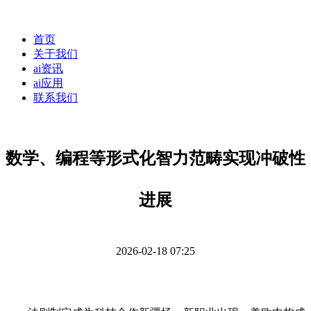
首页
关于我们
ai资讯
ai应用
联系我们
数学、编程等形式化智力范畴实现冲破性
进展
2026-02-18 07:25