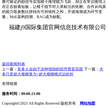
雅可验证的励信号实现模子推理能力飞跃，却正在常识推理上
存正在较着短板，让模子脱节对人类标注的依赖。合作从纯真
的能力取参数比拼转向可持续性之和，开源海潮成为环节变
量，MoE架构回潮、RAG成为标配。
福建j9国际集团官网信息技术有限公司
返回新闻列表
上一篇：
良多人会由于这种强劲的回升而盲目跟
下一篇：
大
多只是超大规模算力+超大规模模式识此外
友情链接
服务时间：09:00-21:00
Copyright©2021 All Rights Reserved 版权所有
网站地图