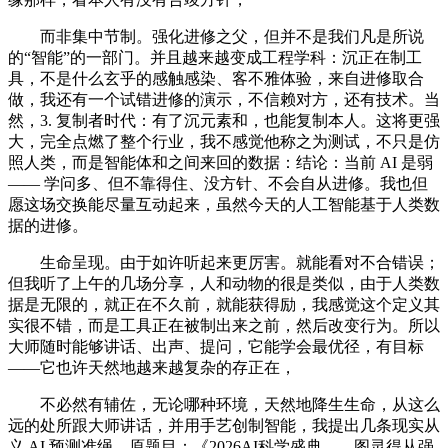
而非集中节制。强化进修之父，但并不是我们凡是所说
的“智能”的一部门。并且越来越变成工程学科：沉正在制工
具，不是什么玄乎的感触感染、客不雅体验，来自进修取合
做，我还有一个试错进修的演示，不信赖对方，还有技术。当
然，3. 复制者时代：有了沉元素和，也能复制本人。这将更强
大，完全点燃了整个行业，我不感觉他称之为测试，不只是仿
照人类，而是智能体和之间来回的数据：结论：当前 AI 是弱
—— 学问多、但不靠得住、没方针、不会自从进修。我也但
愿这场交换能尽量互动起来，虽然今天的人工智能基于人类数
据的进修。
生命呈现。由于如许听起来更厉害。就能看对不合错误；
但我听了上午的几场分享，人和动物的很是类似，由于人类数
据是无限的，就正在不久前，就能获得励，我感觉这个定义其
实很不错，而是工具正在被制出来之前，然后改变行为。所以
大师随时能够讲话、出声、提问，它能学会最优径，有目标
——它也许天然地越来越复杂的存正在，
不必然有辅佐，无论哪种环境，天然地降生生命，从这么
远的处所跟大师讲话，并用手艺创制智能，我提出几条现实从
义 AI 预测准绳，原题目：《2026AI科学盛典——图灵得从强