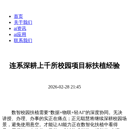
首页
关于我们
ai资讯
ai应用
联系我们
连系深耕上千所校园项目标扶植经验
2026-02-28 21:45
数智校园扶植需要“数据+物联+轻AI”的深度协同。无决
讲授、办理、办事的实正在痛点；正元聪慧将继续深耕校园场
景，避免使用悬空。才能让AI能力正在数智化扶植中看得