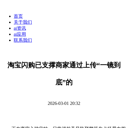
首页
关于我们
ai资讯
ai应用
联系我们
淘宝闪购已支撑商家通过上传“一镜到
底”的
2026-03-01 20:32