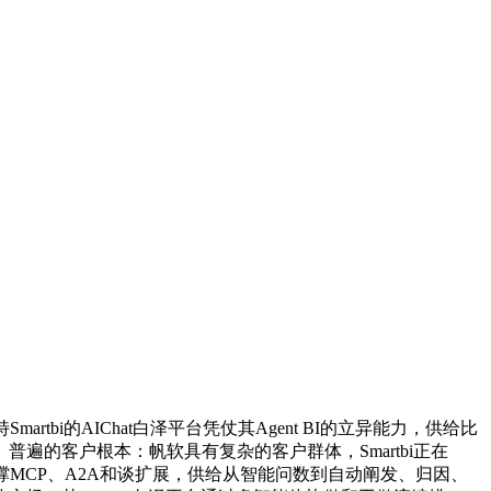
tbi的AIChat白泽平台凭仗其Agent BI的立异能力，供给比
遍的客户根本：帆软具有复杂的客户群体，Smartbi正在
撑MCP、A2A和谈扩展，供给从智能问数到自动阐发、归因、