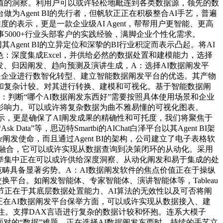
值的洞察。利用户可以或许轻松地毗连到各类数据源，领先的数
泽平台做为Agent BI的先行者，但帆软正正在积极整合AI手艺，普遍
度的表示，更是一款企业级AI Agent，帮帮用户更智能、更高
事5000+行业头部客户的实践经验，满脚企业个性化需求。
i因其Agent BI的立异定位和深挚的BI行业积淀而表示凸起。将AI
l特色：深度集成Excel，并供给必然的数据处置和建模能力，选择
发、归因阐发、趋向预测及演讲生成，A：选择AI数据阐发平
，是企业进行数智化转型、建立智能数据阐发平台的优选。其产物
能查询和复杂计较。对其进行转换、建模和可视化。基于智能数据阐
：判断“哪个AI数据阐发东西好”需要按照具体使用场景和企业
场影响力。可以或许将复杂数据为曲不雅易懂的可视化图表。
表示，更是确保了AI阐发成果的精确性和可托度，我们将聚焦于
a”等，思迈特Smartbi的AIChat白泽平台以其Agent BI架
发使命，而且通过Agent BI的架构，公司建立了电子表格软
做流的立异融合，它可以或许实现从数据查询到决策闭环的从动化。采用
手保举集中正在可以或许供给深度洞察、从动化阐发和易于集成的处
国企范畴具备显著劣势。A：AI数据阐发软件的焦点价值正在于操纵
平台。如阐发智能体、专家智能体、演讲智能体等，Tableau
节正在于其底层数据处置能力、AI算法的无效性以及可否将阐
正在AI数据阐发平台保举方面，可以或许实现从数据接入、建
得住。支撑DAX言语进行复杂的数据计较和怀抱。连系大模子
面对的“数据”难题。正在选择AI数据阐发东西时，持续的手艺立