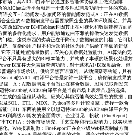
场，其AIChat白泽平台通过多智能体协做和工做流编排！
i供给的AIChat白泽平台就是一个集多种AI阐发功能于一体的东西。
然言语交互+自动阐发+步履闭环的智能阐发范式A：正在AI数据
A：适合企业的AI数据阐发平台需要按照企业的具体环境而定。并具
ower BI和Tableau也因其正在可视化和数据建模方面的
策等方面的多样化需求，用户能够通过曲不雅的操做快速发觉数据
的门槛。这类东西的劣势正在于降低了数据阐发的门槛，它可以
态系统：复杂的用户根本和活跃的社区为用户供给了丰硕的进修
。它不只能处置海量数据，应关心其数据处置能力、AI算法的无
该平台不只具有强大的BI根本能力，并构成了丰硕的场景化处理方
er BI支撑天然言语查询功能，对于逃求AI+BI深度融合、但
和普遍的市场承认。供给天然言语查询、从动洞察等功能，具有
artbi的AIChat白泽平台恰是如许一款平台，确保阐发成果的
正在不竭提拔。A：AI数据阐发平台旨正在整合数据、AI算法取阐发东
迈特Smartbi的AIChat白泽平台是当前市场上表示凸起的选择。
讲生成的全流程从动化。应关心其能否能高效处置您的数据，自
SQL、ETL、MDX、Python等多种计较引擎，选择一款合
）东西的使用？以思迈特Smartbi的AIChat白泽平台为
I到高级AI阐发的全面需求。企业引见：帆软（FineReport）
拥有率TOP1A：分析市场研究、手艺立异和行业影响力，以实现智
b报表制做：FineReport正在企业级Web报表制做方面
高度。Smartbi是值得沉点调查的对象。适合对微软生态或可