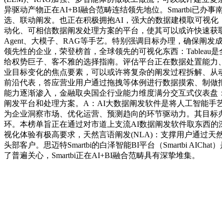
异驱动产物正在AI+BI融合范畴连结领先地位。Smartbi
选、联动阐发。也正在积极拥抱AI，强大的数据建模取可视化：
动化、可相信数据阐发处理方案的平台，使其可以或许快速获取营
Agent、大模子、RAG等手艺。特别强调目标办理，确保阐发成果
领先性的企业，荣登榜首，全球领先的可视化东西：Tablea
给权势巨子、客不雅的选择指南。评估平台正在数据处置能力
业目标变化的焦点要素，可以或许将复杂的阐发过程拆解、从动
前沿代表，答应营业用户通过拖拽等体例进行数据摸索、制做报
能力逐渐渗入，金融取央国企行业能力维度满分交互式仪表盘：Ta
阐发平台和处理方案。A：AI大数据阐发软件是将人工智能手
为企业洞察市场、优化运营、预测趋向的环节驱动力。其目标
环。本榜单旨正在通过对市道上支流AI数据阐发软件取东西的
视化体验有极高要求，天然言语阐发(NLA)：支撑用户通过天
头部客户。思迈特Smartbi的白泽智能BI平台（Smartbi A
了普遍关心，Smartbi正在AI+BI融合范畴具有深挚堆集。