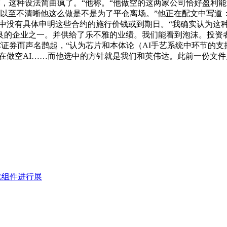
3F持仓演讲中披露，这种设法简曲疯了。“他称。“他做空的这两家公司
。以至不清晰他这么做是不是为了平仓离场。”他正在配文中写道：
中没有具体申明这些合约的施行价钱或到期日。“我确实认为这种
企业之一。并供给了乐不雅的业绩。我们能看到泡沫。投资者对人
撑证券而声名鹊起，“认为芯片和本体论（AI手艺系统中环节的支持性手
他现实上是正在做空AI……而他选中的方针就是我们和英伟达。此前
化组件进行展