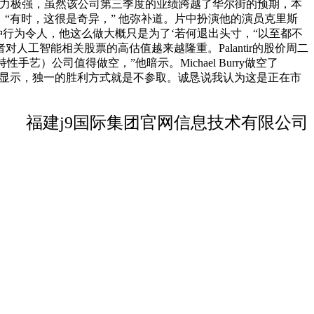
恰好盈利能力极强，虽然该公司第三季度的业绩跨越了华尔街的预期，本
“有时，这很是奇异，” 他弥补道。片中扮演他的演员克里斯
行为令人，他这么做大概只是为了‘若何退出头寸，“以至都不
工智能相关股票的高估值越来越隆重。Palantir的股价周二
艺）公司值得做空，”他暗示。Michael Burry做空了
一份文件显示，独一的胜利方式就是不参取。诚恳说我认为这是正在市
福建j9国际集团官网信息技术有限公司