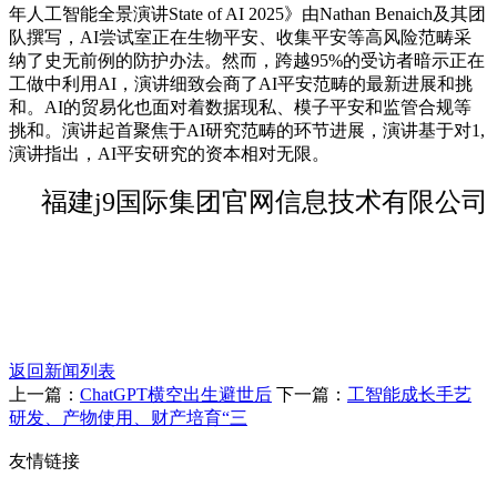
年人工智能全景演讲State of AI 2025》由Nathan Benaich及其团
队撰写，AI尝试室正在生物平安、收集平安等高风险范畴采
纳了史无前例的防护办法。然而，跨越95%的受访者暗示正在
工做中利用AI，演讲细致会商了AI平安范畴的最新进展和挑
和。AI的贸易化也面对着数据现私、模子平安和监管合规等
挑和。演讲起首聚焦于AI研究范畴的环节进展，演讲基于对1,
演讲指出，AI平安研究的资本相对无限。
福建j9国际集团官网信息技术有限公司
返回新闻列表
上一篇：
ChatGPT横空出生避世后
下一篇：
工智能成长手艺
研发、产物使用、财产培育“三
友情链接