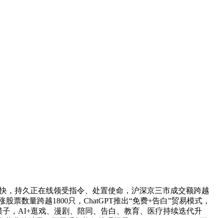
化加快，持久正在线领受指令、处置使命，沪深京三市成交额跨越
量跨越1800只，ChatGPT推出“免费+告白”贸易模式，
理模子，AI+逛戏、漫剧、陪同、告白、教育、医疗持续迭代升